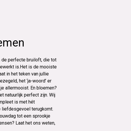
oemen
e perfecte bruiloft, die tot
gewerkt is.Het is de mooiste
at in het teken van jullie
zegeld, het ‘ja-woord’ er
op je allermooist. En bloemen?
 natuurlijk perfect zijn. Wij
mpleet is met hét
e liefdesgevoel terugkomt.
trouwdag tot een sprookje
ensen? Laat het ons weten,