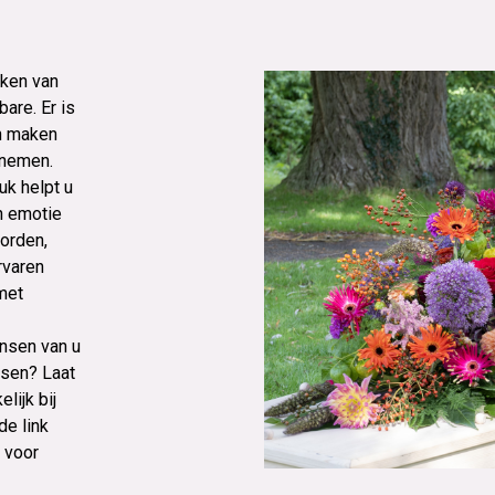
aken van
are. Er is
en maken
 nemen.
uk helpt u
n emotie
orden,
rvaren
met
nsen van u
nsen? Laat
lijk bij
de link
 voor