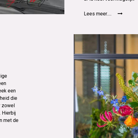
Lees meer.....
dige
een
eek een
nheid die
r zowel
 Hierbij
en met de