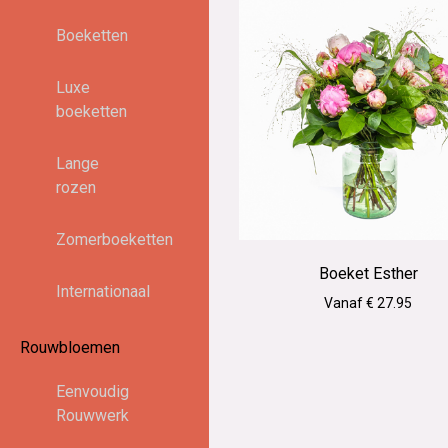
Boeketten
Luxe
boeketten
Lange
rozen
Zomerboeketten
Boeket Esther
Internationaal
Vanaf € 27.95
Rouwbloemen
Eenvoudig
Rouwwerk