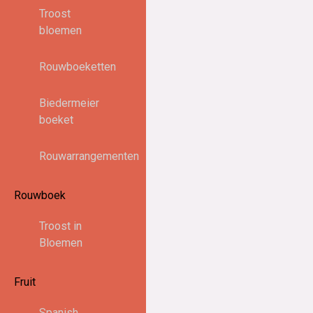
Troost
bloemen
Rouwboeketten
Biedermeier
boeket
Rouwarrangementen
Rouwboek
Troost in
Bloemen
Fruit
Spanish