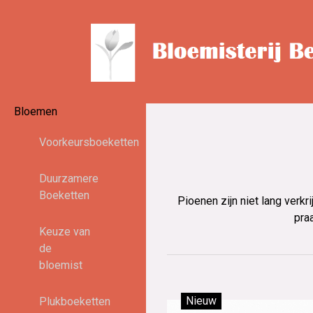
Bloemen
Voorkeursboeketten
Duurzamere
Boeketten
Pioenen zijn niet lang verkr
pra
Keuze van
de
bloemist
Nieuw
Plukboeketten